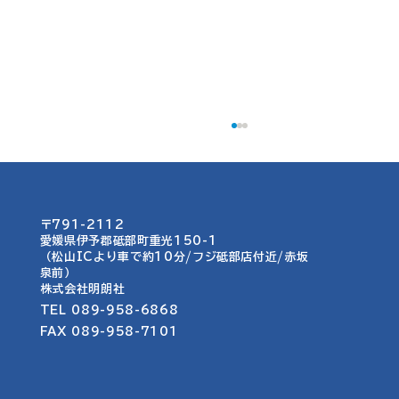
〒791-2112
愛媛県伊予郡砥部町重光150-1​​
名称・ロゴ・看板作成
（松山ICより車で約10分/フジ砥部店付近/赤坂
泉前）
​株式会社明朗社
TEL 089-958-6868
FAX 089-958-7101