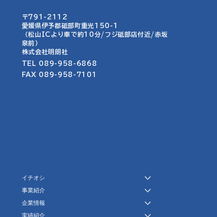
〒791-2112
愛媛県伊予郡砥部町重光150-1​​
名称・ロゴ・看板作成
（松山ICより車で約10分/フジ砥部店付近/赤坂
泉前）
​株式会社明朗社
TEL 089-958-6868
FAX 089-958-7101
イチオシ
事業紹介
企業情報
実績紹介