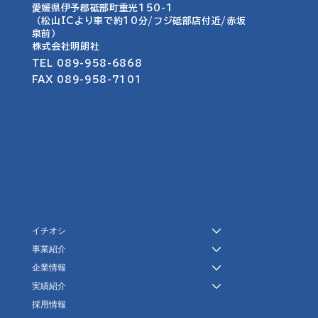
愛媛県伊予郡砥部町重光150-1​​
名称・ロゴ・看板作成
（松山ICより車で約10分/フジ砥部店付近/赤坂
泉前）
​株式会社明朗社
TEL 089-958-6868
FAX 089-958-7101
イチオシ
事業紹介
企業情報
実績紹介
採用情報