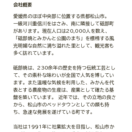
会社概要
愛媛県のほぼ中央部に位置する県都松山市。
一級河川重信川をはさみ、南に隣接して砥部町
があります。現在人口は20,000人を数え、
「砥部焼とみかんと公園のまち」を標榜する風
光明媚な自然に満ち溢れた里として、観光客も
多く訪れています。
砥部焼は、230余年の歴史を持つ伝統工芸とし
て、その素朴な味わいが全国で人気を博してい
ます。また温暖な気候を利用した、みかんを代
表とする農産物の生産は、産業として確たる基
盤を築いています。 近年では、その立地の良さ
から、松山市のベッドタウンとしての顔も持
ち、急速な発展を遂げている町です。
当社は1991年に社業拡大を目指し、松山市か