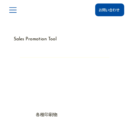
お問い合わせ
Sales Promotion Tool
販促ツール
明朗社では目的やターゲットに合わせた最適なツー
ルの提案・制作を通じて、ビジネスの成長をサポー
トします。
各種印刷物