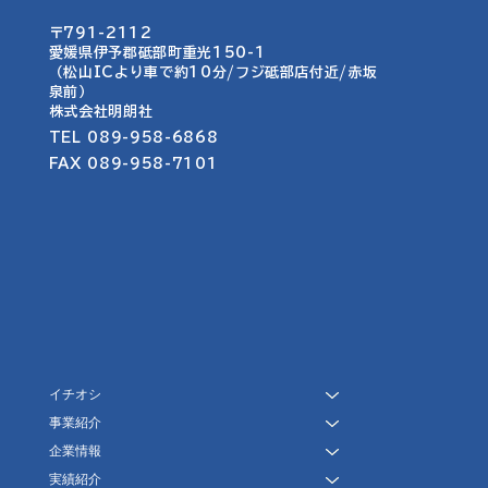
〒791-2112
愛媛県伊予郡砥部町重光150-1​​
名称・ロゴ・看板作成
（松山ICより車で約10分/フジ砥部店付近/赤坂
泉前）
​株式会社明朗社
TEL 089-958-6868
FAX 089-958-7101
イチオシ
事業紹介
企業情報
実績紹介